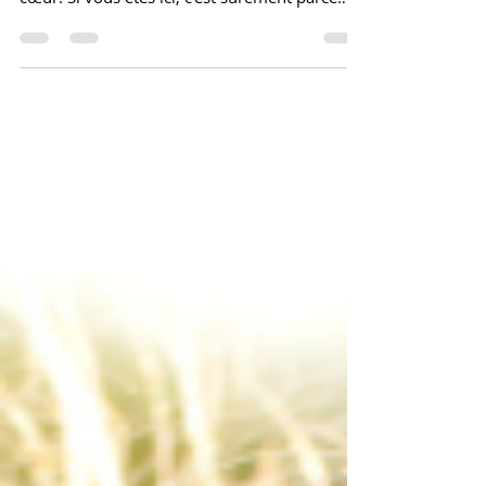
Bonjour les artistes, je vous parle aujourd'hui
d'un sujet qui me tient particulièrement à
cœur. Si vous êtes ici, c'est sûrement parce
que, comme beaucoup d'artistes que
j'accompagne depuis plus de vingt ans, vous
avez parfois ce petit vide, ce moment où vous
perdez le fil de ce qui vous anime vraiment. Je
me souviens de certaines séances où j'ai vu
des regards se baisser, des épaules s'affaisser,
des voix trembler quand je posais la question
toute simple : « Pourquoi tu cr