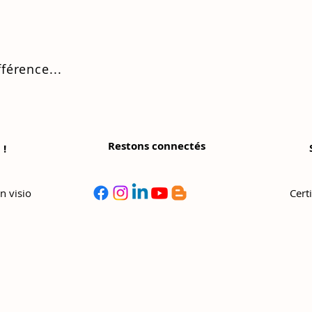
fférence...
Restons connectés
 !
©
Copyright
n visio
Cert