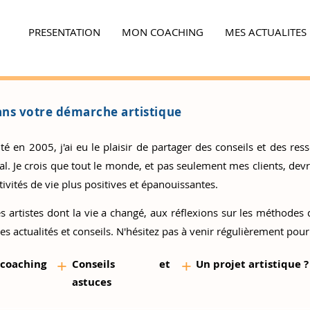
PRESENTATION
MON COACHING
MES ACTUALITES
Ensemble,
faites la différence...
ns votre démarche artistique
 en 2005, j'ai eu le plaisir de partager des conseils et des resso
 Je crois que tout le monde, et pas seulement mes clients, devrai
ivités de vie plus positives et épanouissantes.
s artistes
dont la vie a changé, aux réflexions sur les méthodes d
es actualités et conseils. N'hésitez pas à venir régulièrement pour
+
+
 coaching
Conseils et
Un proj
et artistique ?
as
tuces