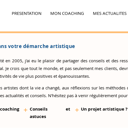
PRESENTATION
MON COACHING
MES ACTUALITES
Ensemble,
faites la différence...
ns votre démarche artistique
 en 2005, j'ai eu le plaisir de partager des conseils et des resso
 Je crois que tout le monde, et pas seulement mes clients, devrai
ivités de vie plus positives et épanouissantes.
s artistes
dont la vie a changé, aux réflexions sur les méthodes d
es actualités et conseils. N'hésitez pas à venir régulièrement pour
+
+
 coaching
Conseils et
Un proj
et artistique ?
as
tuces