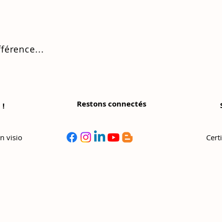
fférence...
Restons connectés
 !
©
Copyright
n visio
Cert