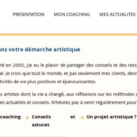
PRESENTATION
MON COACHING
MES ACTUALITES
Ensemble,
faites la différence...
ns votre démarche artistique
 en 2005, j'ai eu le plaisir de partager des conseils et des resso
 Je crois que tout le monde, et pas seulement mes clients, devrai
ivités de vie plus positives et épanouissantes.
s artistes
dont la vie a changé, aux réflexions sur les méthodes d
es actualités et conseils. N'hésitez pas à venir régulièrement pour
+
+
 coaching
Conseils et
Un proj
et artistique ?
as
tuces