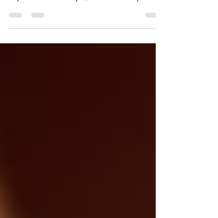
attentes irréalistes, commentaires incessants
et pression médiatique, il est facile de perdre
pied. Cet article t’aide à repérer les signaux
d’alerte, poser tes limites, protéger ta
créativité et garder ton équilibre. Des conseils
concrets pour continuer à briller… en restant
toi.