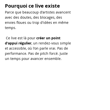
Pourquoi ce live existe
Parce que beaucoup d'artistes avancent 
avec des doutes, des blocages, des 
envies floues ou trop d'idées en même 
temps.
 Ce live est là pour 
créer un point 
d'appui régulier
, un rendez-vous simple 
et accessible, où l'on parle vrai. Pas de 
performance. Pas de pitch forcé. Juste 
un temps pour avancer ensemble.
Au programme de chaque 
live :
💬 
Échanges en direct
 Tu peux poser tes questions sur :
Afficher plus