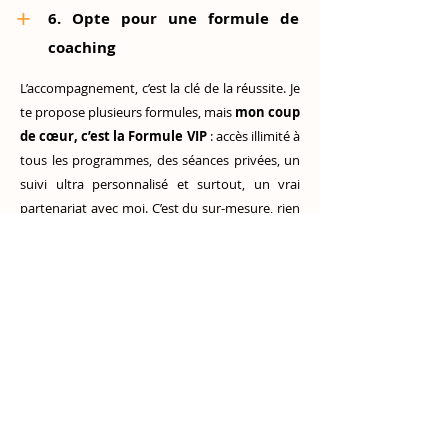
+
6. Opte pour une formule de
coaching
L’accompagnement, c’est la clé de la réussite. Je
te propose plusieurs formules, mais
mon coup
de cœur, c’est la Formule VIP
: accès illimité à
tous les programmes, des séances privées, un
suivi ultra personnalisé et surtout, un vrai
partenariat avec moi. C’est du sur-mesure, rien
que pour toi, parce que je crois en ton
potentiel et je veux te voir briller.