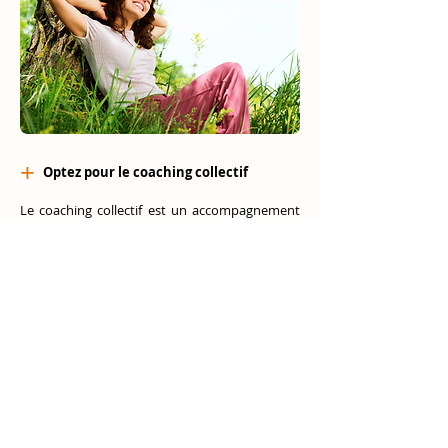
+
Optez pour le coaching
collectif
Le coaching collectif est un accompagnement
de groupe qui vous permet de travailler sur un
objectif commun avec d'autres artistes. Il vous
offre un espace pour enrichir votre parcours,
votre projet et votre œuvre au contact d'autres
sensibilités.
Il crée une dynamique de groupe
avec un coach professionnel qui vous guide,
vous conseille, vous encourage et vous
challenge, tout en respectant le rythme et la
singularité de chacun.
Le coaching collectif