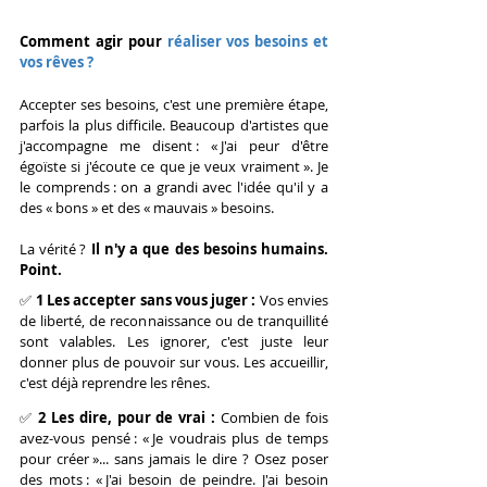
Comment agir pour 
réaliser vos besoins et 
vos rêves ?
Accepter ses besoins, c'est une première étape, 
parfois la plus difficile. Beaucoup d'artistes que 
j'accompagne me disent : « J'ai peur d'être 
égoïste si j'écoute ce que je veux vraiment ». Je 
le comprends : on a grandi avec l'idée qu'il y a 
des « bons » et des « mauvais » besoins.
La vérité ? 
Il n'y a que des besoins humains. 
Point.
✅ 
1 Les accepter sans vous juger : 
Vos envies 
de liberté, de reconnaissance ou de tranquillité 
sont valables. Les ignorer, c'est juste leur 
donner plus de pouvoir sur vous. Les accueillir, 
c'est déjà reprendre les rênes.
✅ 
2 Les dire, pour de vrai : 
Combien de fois 
avez-vous pensé : « Je voudrais plus de temps 
pour créer »... sans jamais le dire ? Osez poser 
des mots : « J'ai besoin de peindre. J'ai besoin 