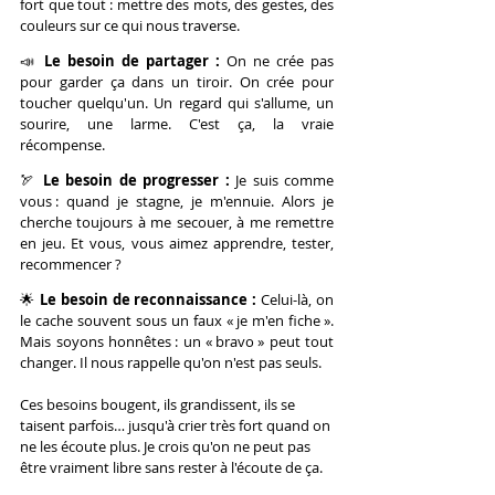
fort que tout : mettre des mots, des gestes, des 
couleurs sur ce qui nous traverse.
📣 
Le besoin de partager : 
On ne crée pas 
pour garder ça dans un tiroir. On crée pour 
toucher quelqu'un. Un regard qui s'allume, un 
sourire, une larme. C'est ça, la vraie 
récompense.
🏹 
Le besoin de progresser : 
Je suis comme 
vous : quand je stagne, je m'ennuie. Alors je 
cherche toujours à me secouer, à me remettre 
en jeu. Et vous, vous aimez apprendre, tester, 
recommencer ?
🌟 
Le besoin de reconnaissance : 
Celui-là, on 
le cache souvent sous un faux « je m'en fiche ». 
Mais soyons honnêtes : un « bravo » peut tout 
changer. Il nous rappelle qu'on n'est pas seuls.
Ces besoins bougent, ils grandissent, ils se 
taisent parfois… jusqu'à crier très fort quand on 
ne les écoute plus. Je crois qu'on ne peut pas 
être vraiment libre sans rester à l'écoute de ça.