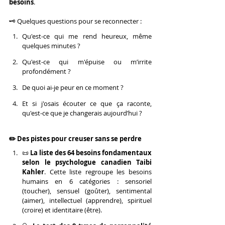
besoins
.
🗝️ Quelques questions pour se reconnecter :
Qu'est-ce qui me rend heureux, même 
quelques minutes ?
Qu'est-ce qui m'épuise ou m’irrite 
profondément ?
De quoi ai-je peur en ce moment ?
Et si j'osais écouter ce que ça raconte, 
qu'est-ce que je changerais aujourd’hui ?
✏️ Des pistes pour creuser sans se perdre
📜 
La liste des 64 besoins fondamentaux 
selon le psychologue canadien Taibi 
Kahler
. Cette liste regroupe les besoins 
humains en 6 catégories : sensoriel 
(toucher), sensuel (goûter), sentimental 
(aimer), intellectuel (apprendre), spirituel 
(croire) et identitaire (être).