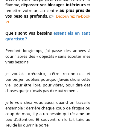
flamme, 
dépasser vos blocages intérieurs
 et 
remettre votre art au centre 
au plus près de 
vos besoins profonds
.👉 
Découvrez l'e-book 
ici
.
Quels son
t vos besoins 
essentiels en tant 
qu’artiste ?
Pendant longtemps, j’ai passé des années à 
courir après des « objectifs » sans écouter mes 
vrais besoins.
Je voulais « réussir », « être reconnu »… et 
parfois j’en oubliais pourquoi j’avais choisi cette 
vie : pour être libre, pour vibrer, pour dire des 
choses que je n’osais pas dire autrement.
Je le vois chez vous aussi, quand on travaille 
ensemble : derrière chaque coup de fatigue ou 
coup de mou, il y a un besoin qui réclame un 
peu d’attention. Et souvent, on le fait taire au 
lieu de lui ouvrir la porte.