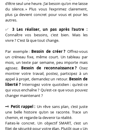
d'être seul une heure. J'ai besoin qu'on me laisse 
du silence. » Plus vous l'exprimez clairement, 
plus ça devient concret pour vous et pour les 
autres.
✅ 
3 Les réaliser, un pas après l'autre : 
Connaître vos besoins, c'est bien. Mais les 
vivre ? C'est là que tout change.
Par exemple : 
Besoin de créer ?
 Offrez-vous 
un créneau fixe, même court. Un tableau par 
mois, un texte par semaine, peu importe mais 
agissez. 
Besoin de reconnaissance ?
 Osez 
montrer votre travail, postez, participez à un 
appel à projet, demandez un retour. 
Besoin de 
liberté ?
 Interrogez votre quotidien : qu'est-ce 
qui vous enchaîne ? Qu'est-ce que vous pouvez 
changer maintenant ?
🗝️
 Petit rappel : 
Un rêve sans plan, c’est juste 
une belle histoire qu’on se raconte. Trace un 
chemin, et regarde-la devenir ta réalité.
Faites-le concret. Un objectif SMART, c’est un 
filet de sécurité pour votre élan. Plutôt que « Un 