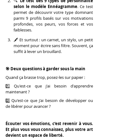
🔍 
Le test des 9 types de personnalité 
selon le modèle Ennéagramme
. Ce test 
permet de découvrir votre type dominant 
parmi 9 profils basés sur vos motivations 
profondes, vos peurs, vos forces et vos 
faiblesses.
🖋️ Et surtout : un carnet, un stylo, un petit 
moment pour écrire sans filtre. Souvent, ça 
suffit à lever un brouillard.
🎯 Deux questions à garder sous la main
Quand ça brasse trop, posez-les sur papier :
1️⃣ Qu'est-ce que j'ai besoin d'apprendre 
maintenant ?
2️⃣ Qu'est-ce que j'ai besoin de développer ou 
de libérer pour avancer ?
Écouter vos émotions, c’est revenir à vous. 
Et plus vous vous connaissez, plus votre art 
devient un espace de liberté.