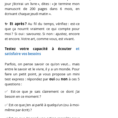
jour j'écrirai un livre », dites : « Je termine mon 
manuscrit de 200 pages dans 6 mois, en 
écrivant chaque jeudi matin ».
✨ Et après ? 
Au fil du temps, vérifiez : est-ce 
que ça nourrit vraiment ce qui compte pour 
moi ? Si oui : savourez. Si non : ajustez, encore 
et encore. Votre art, comme vous, est vivant.
Testez votre
 capacité à écouter
 et 
satisfaire vos besoins
Parfois, on pense savoir ce qu'on veut… mais 
entre le savoir et le vivre, il y a un monde. Pour 
faire un petit point, je vous propose un mini 
test express : répondez par 
oui
 ou 
non
 à ces 5 
questions :
✅ Est-ce que je sais clairement ce dont j'ai 
besoin en ce moment ?
✅ Est-ce que j'en ai parlé à quelqu’un (ou à moi-
même par écrit) ?