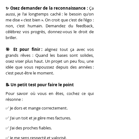
✨ Osez demander de la reconnaissance :
 Ça 
aussi, je l'ai longtemps caché : le besoin qu'on 
me dise « c’est bien ». On croit que c'est de l'égo : 
non, c'est humain. Demandez du feedback, 
célébrez vos progrès, donnez-vous le droit de 
briller.
🎯 Et pour finir : 
alignez tout ça avec vos 
grands rêves : Quand les bases sont solides, 
osez viser plus haut. Un projet un peu fou, une 
idée que vous repoussez depuis des années : 
c'est peut-être le moment.
📝 Un petit test pour faire le point
Pour savoir où vous en êtes, cochez ce qui 
résonne :
✅ Je dors et mange correctement.
✅ J'ai un toit et je gère mes factures.
✅ J'ai des proches fiables.
✅ Je me sens respecté et valorisé.