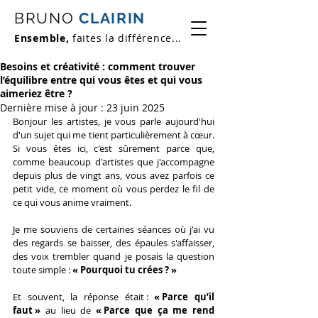
BRUNO
CLAIRIN
Ensemble,
faites la différence...
Besoins et créativité : comment trouver
l’équilibre entre qui vous êtes et qui vous
aimeriez être ?
Dernière mise à jour :
23 juin 2025
Bonjour les artistes, je vous parle aujourd'hui 
d'un sujet qui me tient particulièrement à cœur. 
Si vous êtes ici, c'est sûrement parce que, 
comme beaucoup d'artistes que j'accompagne 
depuis plus de vingt ans, vous avez parfois ce 
petit vide, ce moment où vous perdez le fil de 
ce qui vous anime vraiment.
Je me souviens de certaines séances où j'ai vu 
des regards se baisser, des épaules s'affaisser, 
des voix trembler quand je posais la question 
toute simple : 
« Pourquoi tu crées ? »
Et souvent, la réponse était : 
« Parce qu’il 
faut »
 au lieu de
 « Parce que ça me rend 