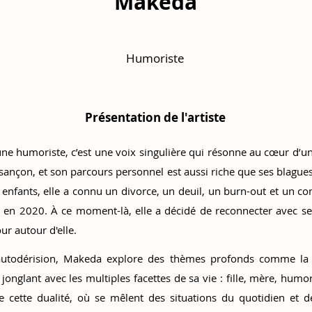
Makeda
Paris
Humoriste
Présentation de l'artiste
une humoriste, c’est une voix singulière qui résonne au cœur d’u
esançon, et son parcours personnel est aussi riche que ses blagues
nfants, elle a connu un divorce, un deuil, un burn-out et un c
e en 2020. À ce moment-là, elle a décidé de reconnecter avec ses 
r autour d'elle.
utodérision, Makeda explore des thèmes profonds comme la qu
 jonglant avec les multiples facettes de sa vie : fille, mère, humor
e cette dualité, où se mêlent des situations du quotidien et de