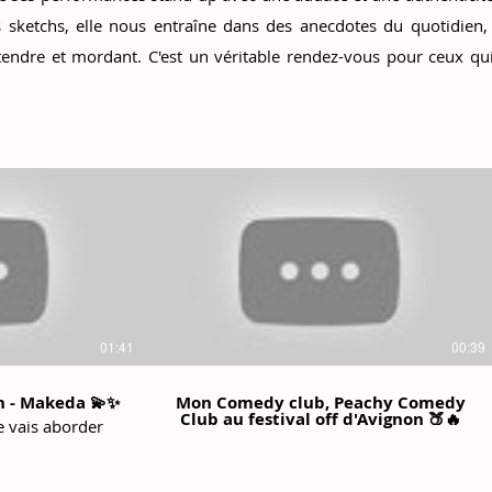
es sketchs, elle nous entraîne dans des anecdotes du quotidien,
 tendre et mordant. C'est un véritable rendez-vous pour ceux qui
01:41
00:39
n - Makeda 💫✨
Mon Comedy club, Peachy Comedy
Club au festival off d'Avignon 🍑🔥
je vais aborder