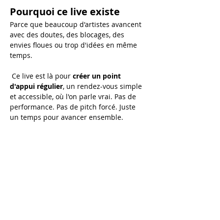
Pourquoi ce live existe
Parce que beaucoup d'artistes avancent 
avec des doutes, des blocages, des 
envies floues ou trop d'idées en même 
temps.
 Ce live est là pour 
créer un point 
d'appui régulier
, un rendez-vous simple 
et accessible, où l'on parle vrai. Pas de 
performance. Pas de pitch forcé. Juste 
un temps pour avancer ensemble.
Au programme de chaque 
live :
💬 
Échanges en direct
 Tu peux poser tes questions sur :
Afficher plus