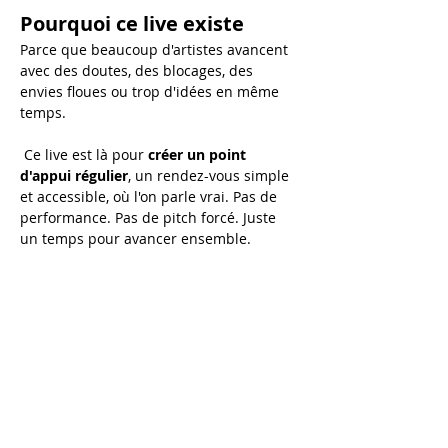
Pourquoi ce live existe
Parce que beaucoup d'artistes avancent 
avec des doutes, des blocages, des 
envies floues ou trop d'idées en même 
temps.
 Ce live est là pour 
créer un point 
d'appui régulier
, un rendez-vous simple 
et accessible, où l'on parle vrai. Pas de 
performance. Pas de pitch forcé. Juste 
un temps pour avancer ensemble.
Au programme de chaque 
live :
💬 
Échanges en direct
 Tu peux poser tes questions sur :
Afficher plus