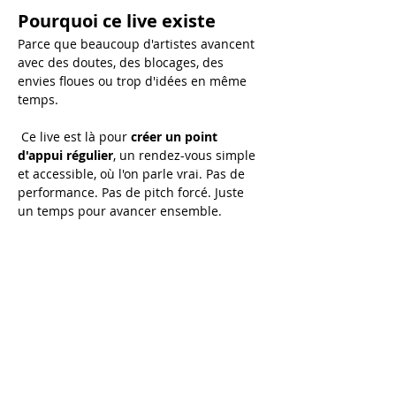
Pourquoi ce live existe
Parce que beaucoup d'artistes avancent 
avec des doutes, des blocages, des 
envies floues ou trop d'idées en même 
temps.
 Ce live est là pour 
créer un point 
d'appui régulier
, un rendez-vous simple 
et accessible, où l'on parle vrai. Pas de 
performance. Pas de pitch forcé. Juste 
un temps pour avancer ensemble.
Au programme de chaque 
live :
💬 
Échanges en direct
 Tu peux poser tes questions sur :
Afficher plus