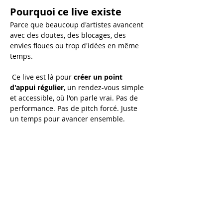
Pourquoi ce live existe
Parce que beaucoup d'artistes avancent 
avec des doutes, des blocages, des 
envies floues ou trop d'idées en même 
temps.
 Ce live est là pour 
créer un point 
d'appui régulier
, un rendez-vous simple 
et accessible, où l'on parle vrai. Pas de 
performance. Pas de pitch forcé. Juste 
un temps pour avancer ensemble.
Au programme de chaque 
live :
💬 
Échanges en direct
 Tu peux poser tes questions sur :
Afficher plus