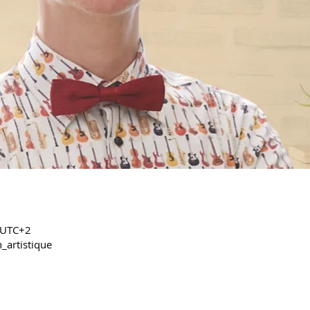
 UTC+2
_artistique