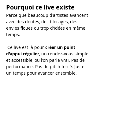
Pourquoi ce live existe
Parce que beaucoup d'artistes avancent 
avec des doutes, des blocages, des 
envies floues ou trop d'idées en même 
temps.
 Ce live est là pour 
créer un point 
d'appui régulier
, un rendez-vous simple 
et accessible, où l'on parle vrai. Pas de 
performance. Pas de pitch forcé. Juste 
un temps pour avancer ensemble.
Au programme de chaque 
live :
💬 
Échanges en direct
 Tu peux poser tes questions sur :
Afficher plus