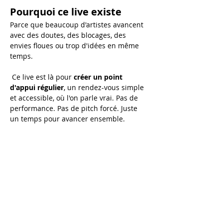
Pourquoi ce live existe
Parce que beaucoup d'artistes avancent 
avec des doutes, des blocages, des 
envies floues ou trop d'idées en même 
temps.
 Ce live est là pour 
créer un point 
d'appui régulier
, un rendez-vous simple 
et accessible, où l'on parle vrai. Pas de 
performance. Pas de pitch forcé. Juste 
un temps pour avancer ensemble.
Au programme de chaque 
live :
💬 
Échanges en direct
 Tu peux poser tes questions sur :
Afficher plus