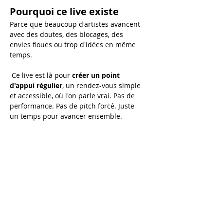
Pourquoi ce live existe
Parce que beaucoup d'artistes avancent 
avec des doutes, des blocages, des 
envies floues ou trop d'idées en même 
temps.
 Ce live est là pour 
créer un point 
d'appui régulier
, un rendez-vous simple 
et accessible, où l'on parle vrai. Pas de 
performance. Pas de pitch forcé. Juste 
un temps pour avancer ensemble.
Au programme de chaque 
live :
💬 
Échanges en direct
 Tu peux poser tes questions sur :
Afficher plus