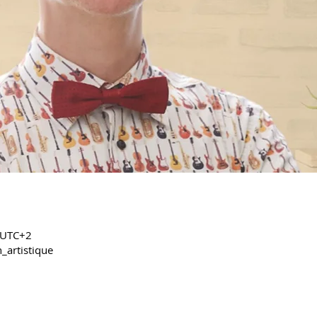
0 UTC+2
_artistique