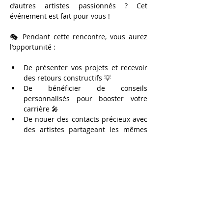
d’autres artistes passionnés ? Cet 
événement est fait pour vous !
🎭 Pendant cette rencontre, vous aurez 
l’opportunité :
De présenter vos projets et recevoir 
des retours constructifs 💡
De bénéficier de conseils 
personnalisés pour booster votre 
carrière 🎤
De nouer des contacts précieux avec 
des artistes partageant les mêmes 
ambitions 🤝
De découvrir des opportunités de 
collaboration pour donner vie à de 
nouvelles créations 🎬
Afficher plus