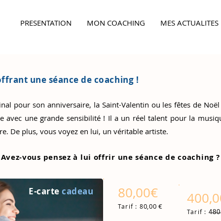
PRESENTATION
MON COACHING
MES ACTUALITES
Ensemble,
faites la différence...
offrant une séance de coaching !
al pour son anniversaire, la Saint-Valentin ou les fêtes de Noël
e avec une grande sensibilité ! Il a un réel talent pour la musiq
e. De plus, vous voyez en lui, un véritable artiste.
Avez-vous pensez à lui offrir une séance de coaching ?
80,00€
E-carte
cadeau
400,
0,00 €
Tarif : 8
4̶8̶0̶
Tarif :