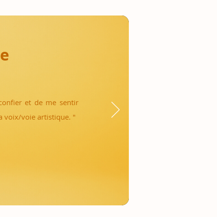
he
confier et de me sentir
 voix/voie artistique. "