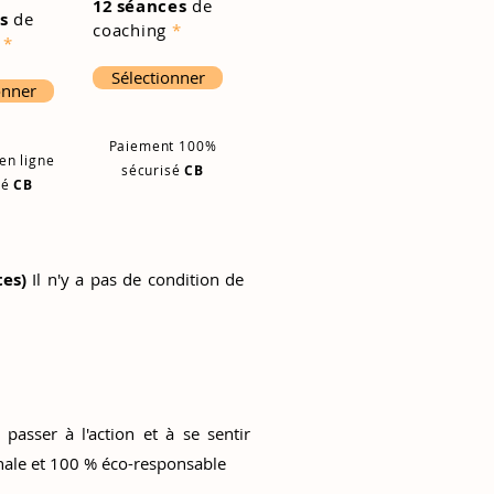
12 s
éances
de
s
de
coaching
*
g
*
Sélectionner
onner
Paiement 100%
en ligne
sécurisé
CB
sé
CB
es)
Il n'y a pas de condition de
 passer à l'action
et à se sentir
iginale et 100 % éco-responsable