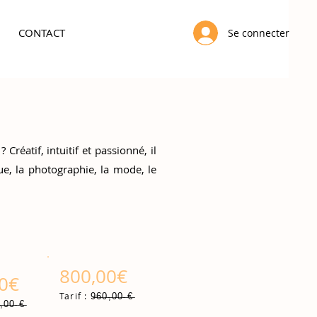
CONTACT
Se connecter
 ?
Créatif, intuitif et passionné, il
ue, la photographie, la mode, le
800,00€
00€
9̶6̶0̶,̶0̶0̶ ̶€̶
Tarif :
,̶0̶0̶ ̶€̶