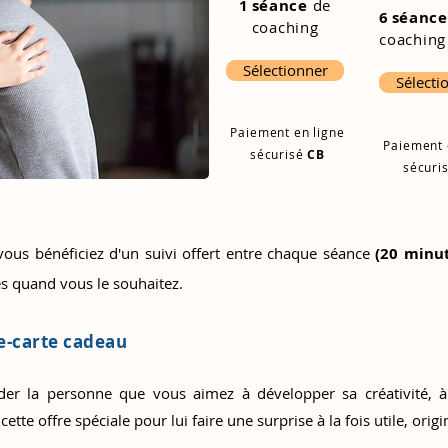
1 s
éance
de
6 s
éance
coaching
coachin
Sélectionner
Sélecti
Paiement en ligne
Paiement 
sécurisé
CB
sécuri
 vous bénéficiez d'un suivi offert entre chaque séance
(20 minut
s quand vous le souhaitez.
 e-carte cadeau
aider la personne que vous aimez
à développer sa créativité, à
cette offre spéciale pour lui faire une surprise à la fois utile, or