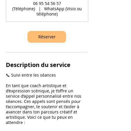
06 95 54 56 57
i
(Téléphone)
|
WhatsApp (Visio ou
n
téléphone)
Réserver
Description du service
📞 Suivi entre les séances
En tant que coach artistique et
d’expression scénique, je t’offre un
service d’appel personnalisé entre nos
séances. Ces appels sont pensés pour
t’accompagner, te soutenir et t’aider à
avancer dans ton parcours créatif et
artistique. Voici ce que tu peux en
attendre :