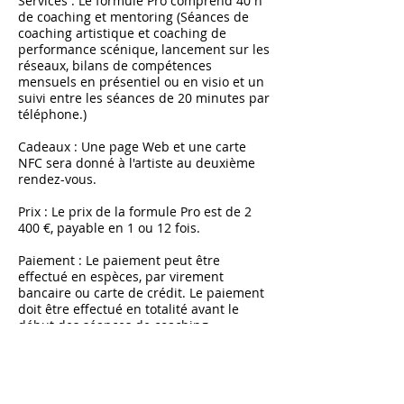
Services : Le formule Pro comprend 40 h
de coaching et mentoring (Séances de
coaching artistique et coaching de
performance scénique, lancement sur les
réseaux, bilans de compétences
mensuels en présentiel ou en visio et un
suivi entre les séances de 20 minutes par
téléphone.)
Cadeaux : Une page Web et une carte
NFC sera donné à l'artiste au deuxième
rendez-vous.
Prix : Le prix de la formule Pro est de 2
400 €, payable en 1 ou 12 fois.
Paiement : Le paiement peut être
effectué en espèces, par virement
bancaire ou carte de crédit. Le paiement
doit être effectué en totalité avant le
début des séances de coaching.
Annulation et remboursement : Une fois
les séances de coaching commencées,
aucun remboursement ne sera accordé.