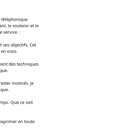
l téléphonique
t, le soutenir et le
 service :
 ses objectifs. Cet
en visio.
nent des techniques
ique.
ester motivés. Je
ique.
emps. Que ce soit
 exprimer en toute