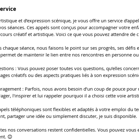
service
tistique et d’expression scénique, je vous offre un service d’appe
vos séances. Ces appels sont conçus pour accompagner votre enfan
ours créatif et artistique. Voici ce que vous pouvez attendre de ce
ès chaque séance, nous faisons le point sur ses progrès, ses défis et
permet de maintenir le lien entre nos rencontres en personne ou 
tions : Vous pouvez poser toutes vos questions, qu’elles concer
cages créatifs ou des aspects pratiques liés à son expression scén
ragement : Parfois, nous avons besoin d’un coup de pouce pour r
ager, l'inspirer et lui rappeler pourquoi il a choisi cette voie artist
appels téléphoniques sont flexibles et adaptés à votre emploi du t
int, partager une idée ou simplement discuter, je suis disponible.
outes nos conversations restent confidentielles. Vous pouvez vous
nt. 😊