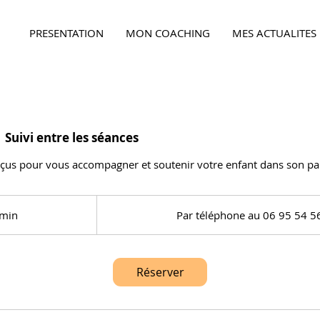
PRESENTATION
MON COACHING
MES ACTUALITES
Ensemble,
faites la différence...
 Suivi entre les séances
çus pour vous accompagner et soutenir votre enfant dans son par
 min
3
Par téléphone au 06 95 54 5
0
m
i
Réserver
n