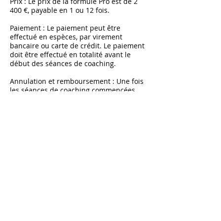
Prix : Le prix de la formule Pro est de 2
400 €, payable en 1 ou 12 fois.
Paiement : Le paiement peut être
effectué en espèces, par virement
bancaire ou carte de crédit. Le paiement
doit être effectué en totalité avant le
début des séances de coaching.
Annulation et remboursement : Une fois
les séances de coaching commencées,
aucun remboursement ne sera accordé.
À noter qu’après la deuxième annulation
d’une séance par le client, cette séance
sera comptée et déduite du total des
séances du forfait.
Confidentialité : Toutes les informations
partagées pendant les séances de
coaching sont confidentielles et ne seront
pas partagées avec des tiers sans le
consentement du client.
Responsabilité : Monsieur Clairin Bruno
ne peut être tenu responsable des