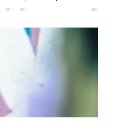
pour dynamiser votre carrière
artistique
​Vous êtes un artiste passionné, débordant de
créativité, mais vous sentez que votre art
n'atteint pas l'audience qu'il mérite ? Vous
n'êtes