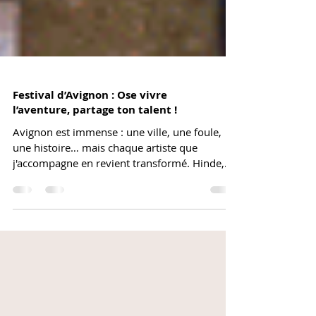
Festival d’Avignon : Ose vivre
l’aventure, partage ton talent !
Avignon est immense : une ville, une foule,
une histoire… mais chaque artiste que
j'accompagne en revient transformé. Hinde,
humoriste, partage la magie du tractage au
soleil, des copains au Village, de cette
euphorie joyeuse. Ce guide t'offre les clés
concrètes pour préparer ton Off : anticipation,
budget, diffusion, formats In/Off. Prépare-toi
à vivre une aventure collective, vivante et
audacieuse !