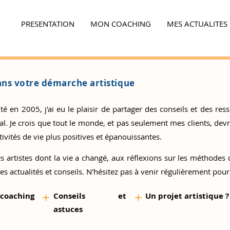
PRESENTATION
MON COACHING
MES ACTUALITES
Ensemble,
faites la différence...
ns votre démarche artistique
 en 2005, j'ai eu le plaisir de partager des conseils et des resso
 Je crois que tout le monde, et pas seulement mes clients, devrai
ivités de vie plus positives et épanouissantes.
s artistes
dont la vie a changé, aux réflexions sur les méthodes d
es actualités et conseils. N'hésitez pas à venir régulièrement pour
+
+
 coaching
Conseils et
Un proj
et artistique ?
as
tuces