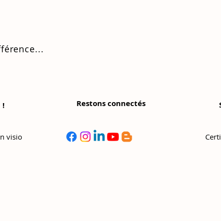
fférence...
Restons connectés
 !
©
Copyright
n visio
Cert