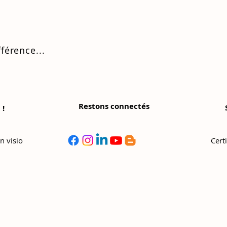
fférence...
Restons connectés
 !
©
Copyright
n visio
Cert