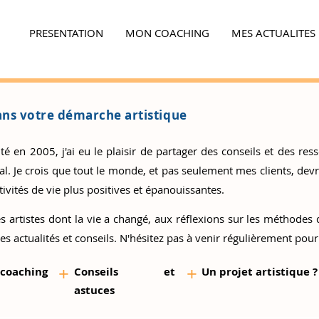
PRESENTATION
MON COACHING
MES ACTUALITES
Ensemble,
faites la différence...
ns votre démarche artistique
 en 2005, j'ai eu le plaisir de partager des conseils et des resso
 Je crois que tout le monde, et pas seulement mes clients, devrai
ivités de vie plus positives et épanouissantes.
s artistes
dont la vie a changé, aux réflexions sur les méthodes d
es actualités et conseils. N'hésitez pas à venir régulièrement pour
+
+
 coaching
Conseils et
Un proj
et artistique ?
as
tuces