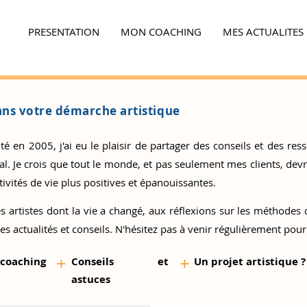
PRESENTATION
MON COACHING
MES ACTUALITES
Ensemble,
faites la différence...
ns votre démarche artistique
 en 2005, j'ai eu le plaisir de partager des conseils et des resso
 Je crois que tout le monde, et pas seulement mes clients, devrai
ivités de vie plus positives et épanouissantes.
s artistes
dont la vie a changé, aux réflexions sur les méthodes d
es actualités et conseils. N'hésitez pas à venir régulièrement pour
+
+
 coaching
Conseils et
Un proj
et artistique ?
as
tuces