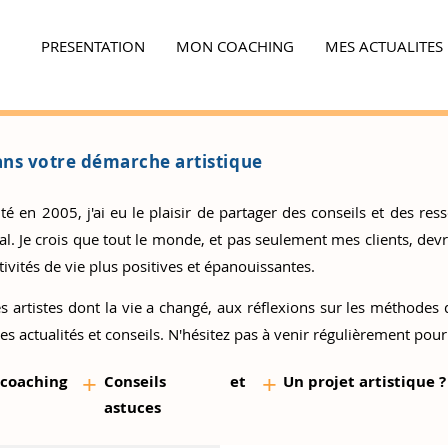
PRESENTATION
MON COACHING
MES ACTUALITES
Ensemble,
faites la différence...
ns votre démarche artistique
 en 2005, j'ai eu le plaisir de partager des conseils et des resso
 Je crois que tout le monde, et pas seulement mes clients, devrai
ivités de vie plus positives et épanouissantes.
s artistes
dont la vie a changé, aux réflexions sur les méthodes d
es actualités et conseils. N'hésitez pas à venir régulièrement pour
+
+
 coaching
Conseils et
Un proj
et artistique ?
as
tuces