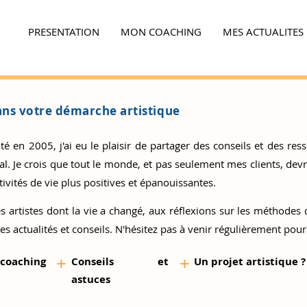
PRESENTATION
MON COACHING
MES ACTUALITES
Ensemble,
faites la différence...
ns votre démarche artistique
 en 2005, j'ai eu le plaisir de partager des conseils et des resso
 Je crois que tout le monde, et pas seulement mes clients, devrai
ivités de vie plus positives et épanouissantes.
s artistes
dont la vie a changé, aux réflexions sur les méthodes d
es actualités et conseils. N'hésitez pas à venir régulièrement pour
+
+
 coaching
Conseils et
Un proj
et artistique ?
as
tuces