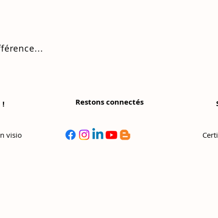
fférence...
Restons connectés
 !
©
Copyright
n visio
Cert