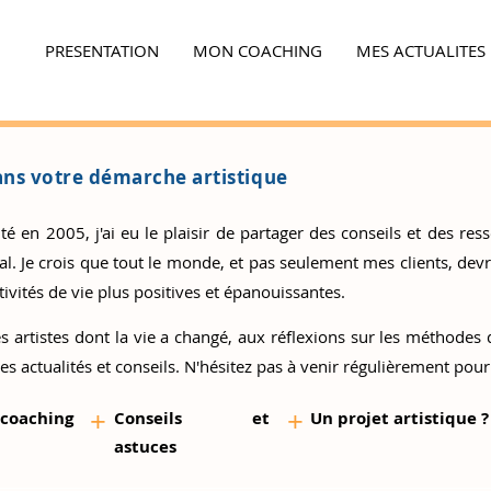
PRESENTATION
MON COACHING
MES ACTUALITES
Ensemble,
faites la différence...
ns votre démarche artistique
 en 2005, j'ai eu le plaisir de partager des conseils et des resso
 Je crois que tout le monde, et pas seulement mes clients, devrai
ivités de vie plus positives et épanouissantes.
s artistes
dont la vie a changé, aux réflexions sur les méthodes d
es actualités et conseils. N'hésitez pas à venir régulièrement pour
+
+
 coaching
Conseils et
Un proj
et artistique ?
as
tuces