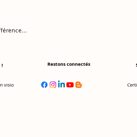
fférence...
Restons connectés
 !
©
Copyright
n visio
Cert