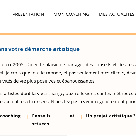
PRESENTATION
MON COACHING
MES ACTUALITES
Ensemble,
faites la différence...
ns votre démarche artistique
 en 2005, j'ai eu le plaisir de partager des conseils et des resso
 Je crois que tout le monde, et pas seulement mes clients, devrai
ivités de vie plus positives et épanouissantes.
s artistes
dont la vie a changé, aux réflexions sur les méthodes d
es actualités et conseils. N'hésitez pas à venir régulièrement pour
+
+
 coaching
Conseils et
Un proj
et artistique ?
as
tuces