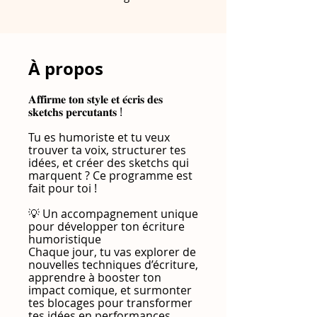
À propos
𝐀𝐟𝐟𝐢𝐫𝐦𝐞 𝐭𝐨𝐧 𝐬𝐭𝐲𝐥𝐞 𝐞𝐭 𝐞́𝐜𝐫𝐢𝐬 𝐝𝐞𝐬
𝐬𝐤𝐞𝐭𝐜𝐡𝐬 𝐩𝐞𝐫𝐜𝐮𝐭𝐚𝐧𝐭𝐬 !
Tu es humoriste et tu veux
trouver ta voix, structurer tes
idées, et créer des sketchs qui
marquent ? Ce programme est
fait pour toi !
💡 Un accompagnement unique
pour développer ton écriture
humoristique
Chaque jour, tu vas explorer de
nouvelles techniques d’écriture,
apprendre à booster ton
impact comique, et surmonter
tes blocages pour transformer
tes idées en performances