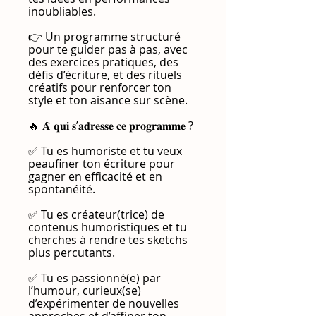
inoubliables.
👉 Un programme structuré
pour te guider pas à pas, avec
des exercices pratiques, des
défis d’écriture, et des rituels
créatifs pour renforcer ton
style et ton aisance sur scène.
🔥 𝐀̀ 𝐪𝐮𝐢 𝐬’𝐚𝐝𝐫𝐞𝐬𝐬𝐞 𝐜𝐞 𝐩𝐫𝐨𝐠𝐫𝐚𝐦𝐦𝐞 ?
✅ Tu es humoriste et tu veux
peaufiner ton écriture pour
gagner en efficacité et en
spontanéité.
✅ Tu es créateur(trice) de
contenus humoristiques et tu
cherches à rendre tes sketchs
plus percutants.
✅ Tu es passionné(e) par
l’humour, curieux(se)
d’expérimenter de nouvelles
approches et d’affiner ton