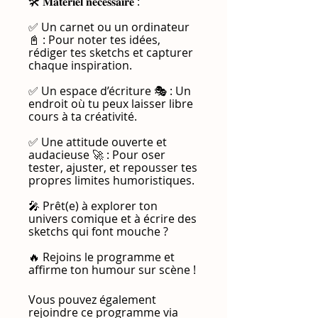
🛠 𝐌𝐚𝐭𝐞́𝐫𝐢𝐞𝐥 𝐧𝐞́𝐜𝐞𝐬𝐬𝐚𝐢𝐫𝐞 :
✅ Un carnet ou un ordinateur
📓 : Pour noter tes idées,
rédiger tes sketchs et capturer
chaque inspiration.
✅ Un espace d’écriture 🎭 : Un
endroit où tu peux laisser libre
cours à ta créativité.
✅ Une attitude ouverte et
audacieuse 🚀 : Pour oser
tester, ajuster, et repousser tes
propres limites humoristiques.
🎤 Prêt(e) à explorer ton
univers comique et à écrire des
sketchs qui font mouche ?
🔥 Rejoins le programme et
affirme ton humour sur scène !
Vous pouvez également
rejoindre ce programme via