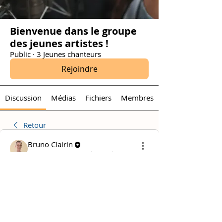
Bienvenue dans le groupe
des jeunes artistes !
Public
·
3 Jeunes chanteurs
Rejoindre
Discussion
Médias
Fichiers
Membres
Retour
Bruno Clairin
9 juin 2024
·
a mis à jour la
description du groupe.
Prendre une décision
Prendre du recul
🎤 Bienvenue dans le groupe " Jeunes 
chanteurs " ! 🎶 Si vous êtes un jeune 
chanteur ou une jeune chanteuse, ou si 