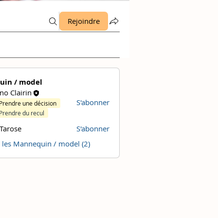
Rejoindre
in / model
no Clairin
S'abonner
Prendre une décision
Prendre du recul
 Tarose
S'abonner
s les Mannequin / model (2)