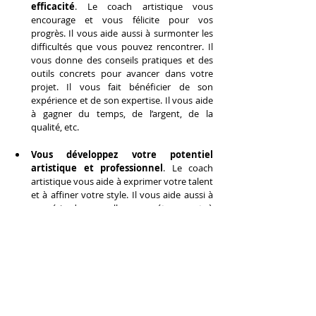
efficacité
. Le coach artistique vous 
encourage et vous félicite pour vos 
progrès. Il vous aide aussi à surmonter les 
difficultés que vous pouvez rencontrer. Il 
vous donne des conseils pratiques et des 
outils concrets pour avancer dans votre 
projet. Il vous fait bénéficier de son 
expérience et de son expertise. Il vous aide 
à gagner du temps, de l’argent, de la 
qualité, etc.
Vous développez votre potentiel 
artistique et professionnel
. Le coach 
artistique vous aide à exprimer votre talent 
et à affiner votre style. Il vous aide aussi à 
acquérir de nouvelles compétences et à 
élargir vos horizons. Il vous fait découvrir 
de nouvelles sources d’inspiration et de 
nouvelles opportunités. Il vous aide à 
innover, à créer, à produire, etc.
Vous vous épanouissez 
personnellement et artistiquement
. Le 