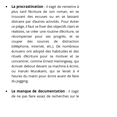
La procrastination
 : il s’agit de remettre à 
plus tard l’écriture de son roman, en se 
trouvant des excuses ou en se laissant 
distraire par d’autres activités. Pour éviter 
ce piège, il faut se fixer des objectifs clairs et 
réalistes, se créer une routine d’écriture, se 
récompenser pour ses progrès, et se 
couper des sources de distraction 
(téléphone, internet, etc.). De nombreux 
écrivains ont adopté des habitudes et des 
rituels d’écriture pour se motiver et se 
concentrer, comme Ernest Hemingway, qui 
écrivait debout devant sa machine à écrire, 
ou Haruki Murakami, qui se levait à 4 
heures du matin pour écrire avant de faire 
du jogging.
Le manque de documentation
 : il s’agit 
de ne pas faire assez de recherches sur le 
sujet ou le cadre de son roman, et de 
risquer de commettre des incohérences, 
des anachronismes, des clichés, ou des 
approximations. Pour éviter ce piège, il faut 