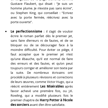
Gustave Flaubert, qui disait : “Je suis un 
homme plume. Je n’existe pas sans écrire”, 
ou Stephen King, qui conseillait : “Ecrivez 
avec la porte fermée, réécrivez avec la 
porte ouverte”.
Le perfectionnisme
 : il s’agit de vouloir 
écrire le roman parfait dès le premier jet, 
sans faire d’erreurs ni de fautes, et de se 
bloquer ou de se décourager face à la 
moindre difficulté. Pour éviter ce piège, il 
faut accepter que le premier jet n’est 
qu’une ébauche, qu’il est normal de faire 
des erreurs et des fautes, et qu’on peut 
toujours corriger et améliorer son texte par 
la suite. De nombreux écrivains ont 
procédé à plusieurs révisions et corrections 
de leurs œuvres, comme Victor Hugo, qui a 
réécrit entièrement 
Les Misérables
 après 
l’avoir achevé une première fois, ou J.K. 
Rowling, qui a modifié plusieurs fois le 
premier chapitre de 
Harry Potter à l’école 
des sorciers
 avant d’en être satisfaite.