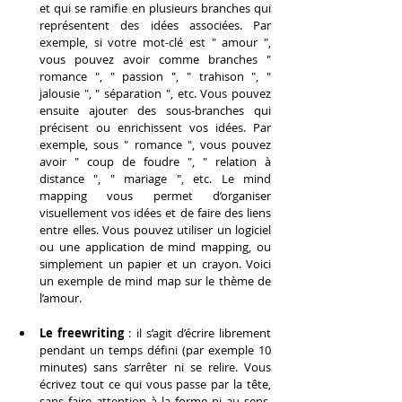
et qui se ramifie en plusieurs branches qui 
représentent des idées associées. Par 
exemple, si votre mot-clé est " amour ", 
vous pouvez avoir comme branches " 
romance ", " passion ", " trahison ", " 
jalousie ", " séparation ", etc. Vous pouvez 
ensuite ajouter des sous-branches qui 
précisent ou enrichissent vos idées. Par 
exemple, sous " romance ", vous pouvez 
avoir " coup de foudre ", " relation à 
distance ", " mariage ", etc. Le mind 
mapping vous permet d’organiser 
visuellement vos idées et de faire des liens 
entre elles. Vous pouvez utiliser un logiciel 
ou une application de mind mapping, ou 
simplement un papier et un crayon. Voici 
un exemple de mind map sur le thème de 
l’amour.
Le freewriting
 : il s’agit d’écrire librement 
pendant un temps défini (par exemple 10 
minutes) sans s’arrêter ni se relire. Vous 
écrivez tout ce qui vous passe par la tête, 
sans faire attention à la forme ni au sens. 