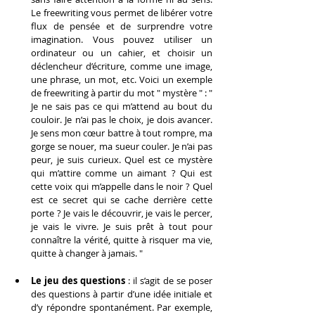
Le freewriting vous permet de libérer votre 
flux de pensée et de surprendre votre 
imagination. Vous pouvez utiliser un 
ordinateur ou un cahier, et choisir un 
déclencheur d’écriture, comme une image, 
une phrase, un mot, etc. Voici un exemple 
de freewriting à partir du mot " mystère " : " 
Je ne sais pas ce qui m’attend au bout du 
couloir. Je n’ai pas le choix, je dois avancer. 
Je sens mon cœur battre à tout rompre, ma 
gorge se nouer, ma sueur couler. Je n’ai pas 
peur, je suis curieux. Quel est ce mystère 
qui m’attire comme un aimant ? Qui est 
cette voix qui m’appelle dans le noir ? Quel 
est ce secret qui se cache derrière cette 
porte ? Je vais le découvrir, je vais le percer, 
je vais le vivre. Je suis prêt à tout pour 
connaître la vérité, quitte à risquer ma vie, 
quitte à changer à jamais. "
Le jeu des questions
 : il s’agit de se poser 
des questions à partir d’une idée initiale et 
d’y répondre spontanément. Par exemple, 