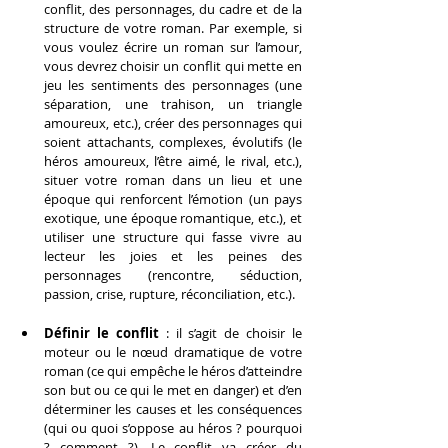
conflit, des personnages, du cadre et de la 
structure de votre roman. Par exemple, si 
vous voulez écrire un roman sur l’amour, 
vous devrez choisir un conflit qui mette en 
jeu les sentiments des personnages (une 
séparation, une trahison, un triangle 
amoureux, etc.), créer des personnages qui 
soient attachants, complexes, évolutifs (le 
héros amoureux, l’être aimé, le rival, etc.), 
situer votre roman dans un lieu et une 
époque qui renforcent l’émotion (un pays 
exotique, une époque romantique, etc.), et 
utiliser une structure qui fasse vivre au 
lecteur les joies et les peines des 
personnages (rencontre, séduction, 
passion, crise, rupture, réconciliation, etc.).
Définir le conflit
 : il s’agit de choisir le 
moteur ou le nœud dramatique de votre 
roman (ce qui empêche le héros d’atteindre 
son but ou ce qui le met en danger) et d’en 
déterminer les causes et les conséquences 
(qui ou quoi s’oppose au héros ? pourquoi 
? comment ?). Le conflit va créer du 