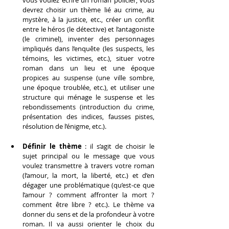
vous voulez écrire un roman policier, vous 
devrez choisir un thème lié au crime, au 
mystère, à la justice, etc., créer un conflit 
entre le héros (le détective) et l’antagoniste 
(le criminel), inventer des personnages 
impliqués dans l’enquête (les suspects, les 
témoins, les victimes, etc.), situer votre 
roman dans un lieu et une époque 
propices au suspense (une ville sombre, 
une époque troublée, etc.), et utiliser une 
structure qui ménage le suspense et les 
rebondissements (introduction du crime, 
présentation des indices, fausses pistes, 
résolution de l’énigme, etc.).
Définir le thème
 : il s’agit de choisir le 
sujet principal ou le message que vous 
voulez transmettre à travers votre roman 
(l’amour, la mort, la liberté, etc.) et d’en 
dégager une problématique (qu’est-ce que 
l’amour ? comment affronter la mort ? 
comment être libre ? etc.). Le thème va 
donner du sens et de la profondeur à votre 
roman. Il va aussi orienter le choix du 