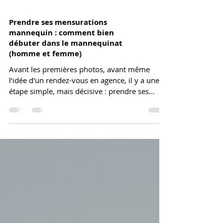
Prendre ses mensurations
mannequin : comment bien
débuter dans le mannequinat
(homme et femme)
Avant les premières photos, avant même
l’idée d'un rendez-vous en agence, il y a une
étape simple, mais décisive : prendre ses
mensurations. Ce geste peut sembler
technique, parfois stressant, mais il est votre
point de départ professionnel. Il ne s'agit pas
de rentrer dans un moule, il s’agit de poser les
bons repères pour vous mettre en valeur,
avec authenticité, clarté et rigueur. Dans cet
article, découvrez comment mesurer votre
silhouette avec précision et bienveillance,