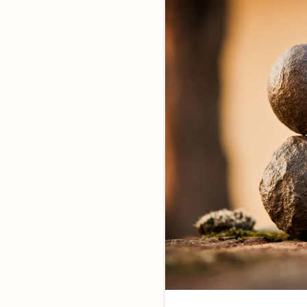
Ensemble,
faites la di