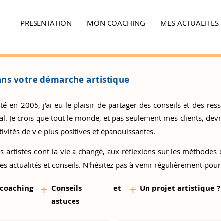
PRESENTATION
MON COACHING
MES ACTUALITES
Ensemble,
faites la différence...
ns votre démarche artistique
 en 2005, j'ai eu le plaisir de partager des conseils et des resso
 Je crois que tout le monde, et pas seulement mes clients, devrai
ivités de vie plus positives et épanouissantes.
s artistes
dont la vie a changé, aux réflexions sur les méthodes d
es actualités et conseils. N'hésitez pas à venir régulièrement pour
+
+
 coaching
Conseils et
Un proj
et artistique ?
as
tuces