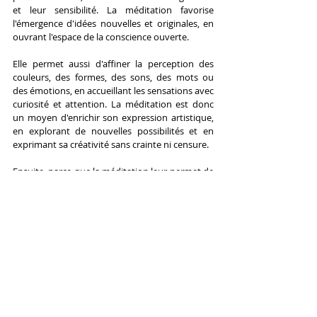
et leur sensibilité. La méditation favorise 
l'émergence d'idées nouvelles et originales, en 
ouvrant l'espace de la conscience ouverte.
Elle permet aussi d'affiner la perception des 
couleurs, des formes, des sons, des mots ou 
des émotions, en accueillant les sensations avec 
curiosité et attention. La méditation est donc 
un moyen d'enrichir son expression artistique, 
en explorant de nouvelles possibilités et en 
exprimant sa créativité sans crainte ni censure.
Ensuite, parce que la méditation leur permet de 
gérer les difficultés liées à leur activité 
artistique, comme le stress, l’anxiété, les 
blocages ou les critiques. La méditation aide à 
réguler le système nerveux, qui est souvent mis 
à rude épreuve par les exigences et les 
pressions de la vie artistique. Elle permet aussi 
de prendre du recul par rapport aux pensées 
négatives, qui peuvent entraver la confiance en 
soi et la satisfaction. La méditation est donc un 
moyen de préserver son équilibre mental et 