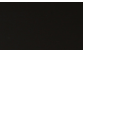
lumière
Bonjour, les artistes, lorsque vous vous tenez
devant votre chevalet, pinceau à la main, prêt
à donner vie à vos idées, la luminosité