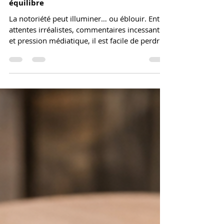
Garder le cap quand tout le
monde te regarde : maîtriser ta
notoriété sans perdre ton
équilibre
La notoriété peut illuminer… ou éblouir. Entre
attentes irréalistes, commentaires incessants
et pression médiatique, il est facile de perdre
pied. Cet article t’aide à repérer les signaux
d’alerte, poser tes limites, protéger ta
créativité et garder ton équilibre. Des conseils
concrets pour continuer à briller… en restant
toi.