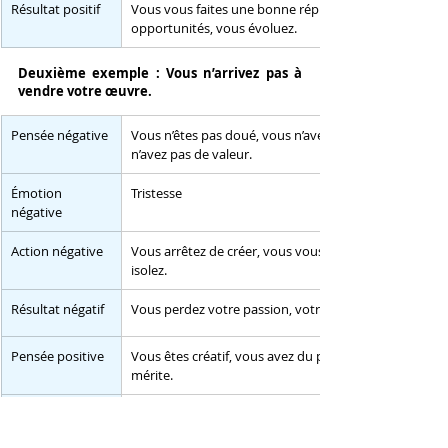
​Résultat positif
Vous vous faites une bonne réputation, vous gagnez 
opportunités, vous évoluez.
Deuxième exemple : Vous n’arrivez pas à 
vendre votre œuvre.
​Pensée négative
Vous n’êtes pas doué, vous n’avez pas de talent, vous 
n’avez pas de valeur.
​Émotion 
Tristesse
négative
​Action négative
Vous arrêtez de créer, vous vous dévalorisez, vous vo
isolez.
Résultat négatif
Vous perdez votre passion, votre confiance, votre ré
​Pensée positive
Vous êtes créatif, vous avez du potentiel, vous avez d
mérite.
​Émotion 
Joie
positive