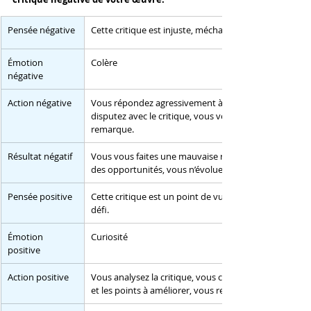
​Pensée négative
Cette critique est injuste, méchante et infondée.
​Émotion 
Colère
négative
​Action négative
Vous répondez agressivement à la critique, vous vous
disputez avec le critique, vous vous fermez à toute 
remarque.
Résultat négatif
Vous vous faites une mauvaise réputation, vous perd
des opportunités, vous n’évoluez pas.
​Pensée positive
Cette critique est un point de vue, une opportunité et
défi.
​Émotion 
Curiosité
positive
​Action positive
Vous analysez la critique, vous cherchez les points posi
et les points à améliorer, vous remerciez le critique.