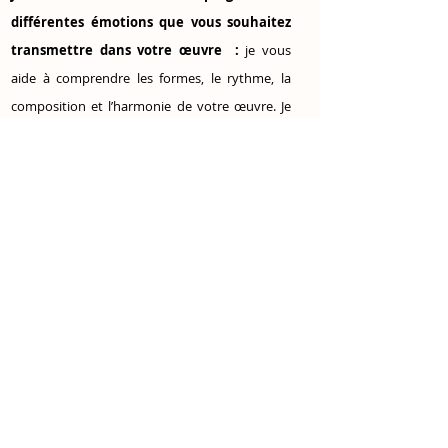
différentes émotions que vous souhaitez
transmettre dans votre œuvre :
je vous
aide à comprendre les formes, le rythme, la
composition et l’harmonie de votre œuvre. Je
vous aide à ressentir les émotions que votre
œuvre véhicule, à les exprimer avec votre style,
votre structure, votre palette de couleurs et
votre point de vue. Je vous aide à varier votre
expression, à moduler votre intensité, à
nuancer votre tonalité et à créer du contraste.
Je vous aide à photographier avec émotion, à
toucher vos spectateurs et à les faire vibrer.
Je vous accompagne, vous conseille et vous
soutien les jours de prestation (exposition,
vernissage, festival d’art) :
je vous aide à