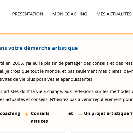
PRESENTATION
MON COACHING
MES ACTUALITES
Ensemble,
faites la différence...
ns votre démarche artistique
 en 2005, j'ai eu le plaisir de partager des conseils et des resso
 Je crois que tout le monde, et pas seulement mes clients, devrai
ivités de vie plus positives et épanouissantes.
s artistes
dont la vie a changé, aux réflexions sur les méthodes d
es actualités et conseils. N'hésitez pas à venir régulièrement pour
+
+
 coaching
Conseils et
Un proj
et artistique ?
as
tuces