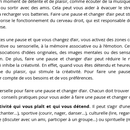
 moment de détente et de plaisir, comme écouter de la musique, 
 ou sortir avec des amis. Cela peut vous aider à évacuer le stre
 recharger vos batteries. Faire une pause et changer d’air peut sti
avorise le fonctionnement du cerveau droit, qui est responsable de
èse.
tes une pause et que vous changez d’air, vous activez des zones cér
itive ou sensorielle, à la mémoire associative ou à l’émotion. Ce
ociations d’idées originales, des images mentales ou des sensa
on. De plus, faire une pause et changer d’air peut réduire le ni
 inhibe la créativité. En effet, quand vous êtes détendu et heureu
 du plaisir, qui stimule la créativité. Pour faire une pause
nir compte de vos besoins et de vos préférences.
verselle pour faire une pause et changer d’air. Chacun doit trouver 
 conseils pratiques pour vous aider à faire une pause et changer d
tivité qui vous plaît et qui vous détend
. Il peut s’agir d’une
hanter…), sportive (courir, nager, danser…), culturelle (lire, regard
COACH
(discuter avec un ami, participer à un groupe…) ou spirituelle (méd
ARTISTIQUE