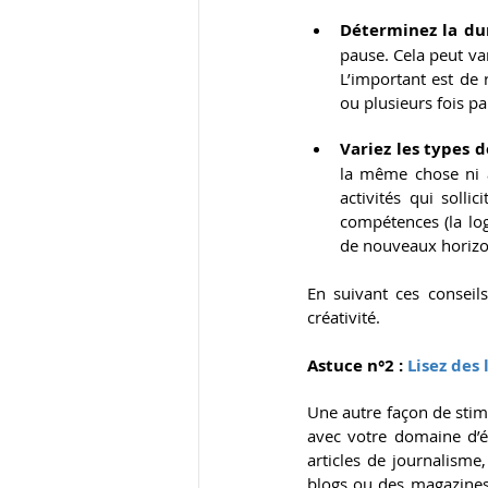
Déterminez la du
pause. Cela peut var
L’important est de 
ou plusieurs fois pa
Variez les types d
la même chose ni a
activités qui solli
compétences (la log
de nouveaux horizon
En suivant ces conseils
créativité.
Astuce n°2 :
 Lisez des
Une autre façon de stimu
avec votre domaine d’é
articles de journalisme,
blogs ou des magazines q