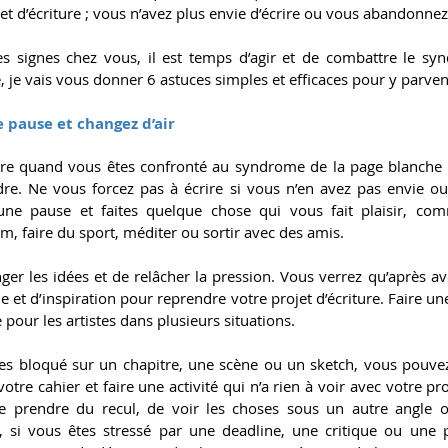
et d’écriture ; vous n’avez plus envie d’écrire ou vous abandonnez
es signes chez vous, il est temps d’agir et de combattre le sy
e, je vais vous donner 6 astuces simples et efficaces pour y parven
e pause et changez d’air
ire quand vous êtes confronté au syndrome de la page blanche 
re. Ne vous forcez pas à écrire si vous n’en avez pas envie ou 
une pause et faites quelque chose qui vous fait plaisir, com
m, faire du sport, méditer ou sortir avec des amis.
er les idées et de relâcher la pression. Vous verrez qu’après avo
e et d’inspiration pour reprendre votre projet d’écriture. Faire un
 pour les artistes dans plusieurs situations.
es bloqué sur un chapitre, une scène ou un sketch, vous pouvez
tre cahier et faire une activité qui n’a rien à voir avec votre proj
e prendre du recul, de voir les choses sous un autre angle o
, si vous êtes stressé par une deadline, une critique ou une p