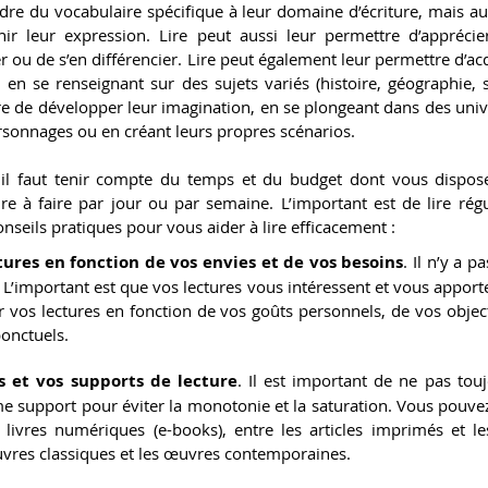
dre du vocabulaire spécifique à leur domaine d’écriture, mais au
ir leur expression. Lire peut aussi leur permettre d’apprécier 
er ou de s’en différencier. Lire peut également leur permettre d’acq
 en se renseignant sur des sujets variés (histoire, géographie, sc
e de développer leur imagination, en se plongeant dans des univers
ersonnages ou en créant leurs propres scénarios.
 il faut tenir compte du temps et du budget dont vous disposez
ure à faire par jour ou par semaine. L’important est de lire rég
onseils pratiques pour vous aider à lire efficacement :
ctures en fonction de vos envies et de vos besoins
. Il n’y a 
 L’important est que vos lectures vous intéressent et vous apport
 vos lectures en fonction de vos goûts personnels, de vos object
onctuels.
s et vos supports de lecture
. Il est important de ne pas tou
e support pour éviter la monotonie et la saturation. Vous pouvez 
s livres numériques (e-books), entre les articles imprimés et les
œuvres classiques et les œuvres contemporaines.