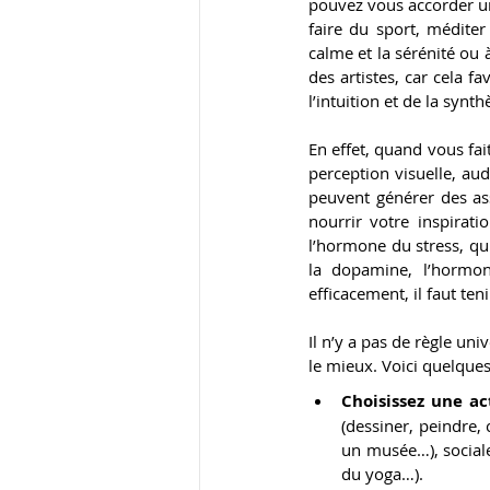
pouvez vous accorder un
faire du sport, méditer
calme et la sérénité ou à
des artistes, car cela f
l’intuition et de la synth
En effet, quand vous fai
perception visuelle, aud
peuvent générer des ass
nourrir votre inspirati
l’hormone du stress, qui
la dopamine, l’hormone
efficacement, il faut te
Il n’y a pas de règle uni
le mieux. Voici quelques
Choisissez une ac
(dessiner, peindre, c
un musée…), sociale 
du yoga…).