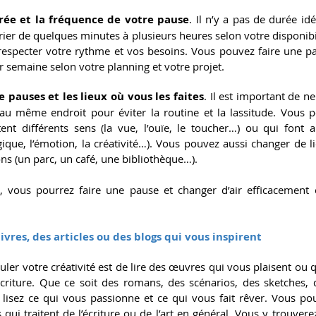
rée et la fréquence de votre pause
. Il n’y a pas de durée idé
ier de quelques minutes à plusieurs heures selon votre disponibili
respecter votre rythme et vos besoins. Vous pouvez faire une pau
r semaine selon votre planning et votre projet.
e pauses et les lieux où vous les faites
. Il est important de ne
u même endroit pour éviter la routine et la lassitude. Vous po
citent différents sens (la vue, l’ouïe, le toucher…) ou qui font a
ique, l’émotion, la créativité…). Vous pouvez aussi changer de l
s (un parc, un café, une bibliothèque…).
, vous pourrez faire une pause et changer d’air efficacement e
 livres, des articles ou des blogs qui vous inspirent
ler votre créativité est de lire des œuvres qui vous plaisent ou q
criture. Que ce soit des romans, des scénarios, des sketches, 
 lisez ce qui vous passionne et ce qui vous fait rêver. Vous pou
ui traitent de l’écriture ou de l’art en général. Vous y trouverez