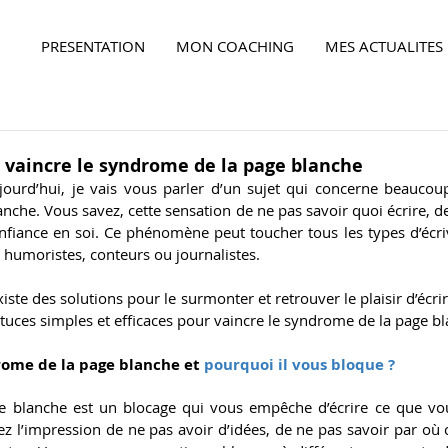
PRESENTATION
MON COACHING
MES ACTUALITES
Ensemble,
faites la différence...
r vaincre le syndrome de la page blanche
ujourd’hui, je vais vous parler d’un sujet qui concerne beaucoup
che. Vous savez, cette sensation de ne pas savoir quoi écrire, d
fiance en soi. Ce phénomène peut toucher tous les types d’écriva
 humoristes, conteurs ou journalistes.
iste des solutions pour le surmonter et retrouver le plaisir d’écrire
tuces simples et efficaces pour vaincre le syndrome de la page bl
rome de la page blanche et 
pourquoi il vous bloque ?
e blanche est un blocage qui vous empêche d’écrire ce que vo
Ensemble,
faites la différence...
ez l’impression de ne pas avoir d’idées, de ne pas savoir par où