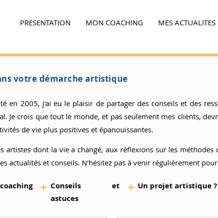
PRESENTATION
MON COACHING
MES ACTUALITES
Ensemble,
faites la différence...
ns votre démarche artistique
 en 2005, j'ai eu le plaisir de partager des conseils et des resso
 Je crois que tout le monde, et pas seulement mes clients, devrai
ivités de vie plus positives et épanouissantes.
s artistes
dont la vie a changé, aux réflexions sur les méthodes d
es actualités et conseils. N'hésitez pas à venir régulièrement pour
+
+
 coaching
Conseils et
Un proj
et artistique ?
as
tuces