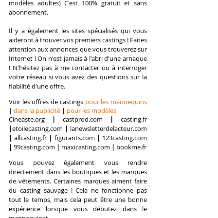
modèles adultes) C'est 100% gratuit et sans 
abonnement.
Il y a également l
es sites spécialisés qui vous 
aideront à trouver vos premiers castings ! 
Faites 
attention aux annonces que vous trouverez sur 
Internet ! On n'est jamais à l'abri d'une arnaque 
! N'hésitez pas à me contacter ou à interroger 
votre réseau si vous avez des questions sur la 
fiabilité d'une offre.
Voir les offres de castings 
pour les mannequins
|
dans la publicité
 | 
pour les modèles
Cineaste.org
|
castprod.com
|
casting.fr
|
etoilecasting.com
|
lanewsletterdelacteur.com
| 
allcasting.fr
|
figurants.com
|
123casting.com
|
99casting.com
| 
maxicasting.com
| 
bookme.fr
Vous pouvez également vous rendre 
directement dans les boutiques et les marques 
de vêtements. Certaines marques aiment faire 
du casting sauvage ! Cela ne fonctionne pas 
tout le temps, mais cela peut être une bonne 
expérience lorsque vous débutez dans le 