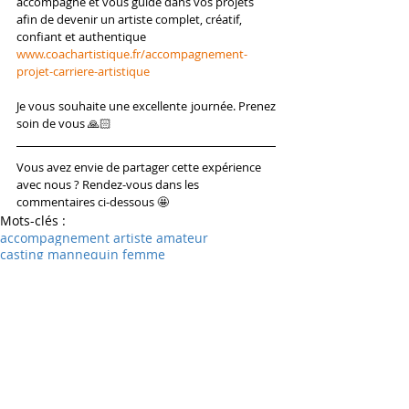
accompagne et vous guide dans vos projets 
afin de devenir un artiste complet, créatif, 
confiant et authentique 
www.coachartistique.fr/accompagnement-
projet-carriere-artistique
Je vous souhaite une excellente journée. Prenez 
soin de vous 🙏🏻
Vous avez envie de partager cette expérience 
avec nous ? Rendez-vous dans les 
commentaires ci-dessous 🤩
Mots-clés :
accompagnement artiste amateur
casting mannequin femme
casting mannequin homme
casting modele homme
casting modele femme
photo portrait mannequin
reseaux sociaux
casting mannequin debutant
agences de mannequins traditionnelles
plateformes numeriques
offres de castings
soiree privee agence mannequin
fashion week paris
photo de profil mannequin
agence de publicite
collaboration en photo