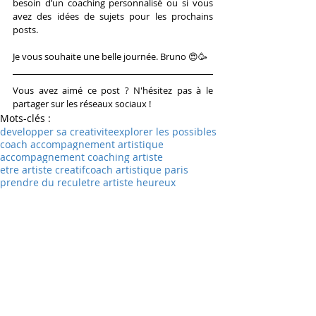
besoin d’un coaching personnalisé ou si vous 
avez des idées de sujets pour les prochains 
posts.
Je vous souhaite une belle journée. Bruno 😍🥳
Vous avez aimé ce post ? N'hésitez pas à le 
partager sur les réseaux sociaux !
Mots-clés :
developper sa creativite
explorer les possibles
coach accompagnement artistique
accompagnement coaching artiste
etre artiste creatif
coach artistique paris
prendre du recul
etre artiste heureux
se positionner
developpement personnel
etre soi coaching
confiance en soi
donner du sens a sa vie
devenir un artiste
accompagnement artiste amateur
Coaching artistique
Coaching d'expression-scénique