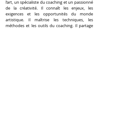
l’art, un spécialiste du coaching et un passionné 
de la créativité. Il connaît les enjeux, les 
exigences et les opportunités du monde 
artistique. Il maîtrise les techniques, les 
méthodes et les outils du coaching. Il partage 
votre amour, votre curiosité et votre 
enthousiasme pour la création.
Voici quelques avantages de faire appel à un 
coach artistique :
Un coach artistique vous aide à 
clarifier votre vision, à définir vos 
objectifs et à élaborer votre stratégie
. Il 
vous aide à identifier ce qui vous anime, ce 
qui vous distingue et ce que vous voulez 
accomplir. Il vous aide à formuler des 
objectifs clairs, réalistes et mesurables. Il 
vous aide à élaborer un plan d’action 
cohérent, efficace et personnalisé.
Un coach artistique vous aide à 
développer votre potentiel, à renforcer 
vos compétences et à exprimer votre 