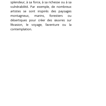
splendeur, à sa force, à sa richesse ou à sa 
vulnérabilité. Par exemple, de nombreux 
artistes se sont inspirés des paysages 
montagneux, marins, forestiers ou 
désertiques pour créer des œuvres sur 
l’évasion, le voyage, l’aventure ou la 
contemplation.
La musique
 : vous pouvez vous inspirer 
des sons, des rythmes, des mélodies, des 
paroles ou des émotions que vous procure 
la musique. Vous pouvez ainsi créer une 
ambiance, un univers, une harmonie ou un 
contraste. Par exemple, de nombreux 
artistes se sont inspirés du jazz, du rock, du 
rap ou de la musique classique pour créer 
des œuvres sur le mouvement, l’énergie, la 
révolte ou la grâce.
Les rêves
 : vous pouvez vous inspirer des 
images, des symboles, des sensations ou 
des messages que vous transmettent vos 
rêves. Vous pouvez ainsi explorer votre 
inconscient, votre imagination, votre 